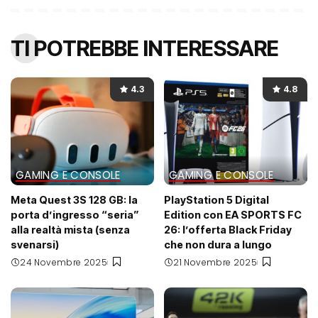
TI POTREBBE INTERESSARE
4.3
4.8
GAMING E CONSOLE
GAMING E CONSOLE
Meta Quest 3S 128 GB: la
PlayStation 5 Digital
porta d’ingresso “seria”
Edition con EA SPORTS FC
alla realtà mista (senza
26: l’offerta Black Friday
svenarsi)
che non dura a lungo
24 Novembre 2025
21 Novembre 2025