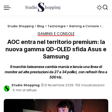
Studio Shopping
>
Blog
>
Tecnologia
>
Gaming e Console
>
AOC e
GAMING E CONSOLE
AOC entra nel territorio premium: la
nuova gamma QD-OLED sfida Asus e
Samsung
Il marchio taiwanese cambia marcia e lancia una linea di
monitor ad alte prestazioni da 27 a 34 pollici, con refresh fino a
500 Hz.
Studio Shopping
21 Novembre 2025
703 Visualizzazioni
Posted
5 min di lettura
by