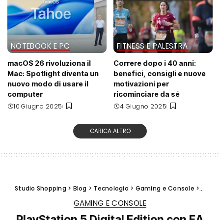
NOTEBOOK E PC
FITNESS E PALESTRA
macOS 26 rivoluziona il
Correre dopo i 40 anni:
Mac: Spotlight diventa un
benefici, consigli e nuove
nuovo modo di usare il
motivazioni per
computer
ricominciare da sé
10 Giugno 2025
4 Giugno 2025
CARICA ALTRO
Studio Shopping
>
Blog
>
Tecnologia
>
Gaming e Console
>
PlaySt
GAMING E CONSOLE
PlayStation 5 Digital Edition con EA