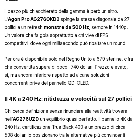
Il pezzo più chiacchierato della gamma è però un altro.
L’
Agon Pro AG276QKD2
spinge la stessa diagonale da 27
pollici a un refresh
monstre da 500 Hz
, sempre in 1440p.
Un valore che fa gola soprattutto a chi vive di FPS
competitivi, dove ogni millisecondo può ribaltare un round.
Per ora è disponibile solo nel Regno Unito a 679 sterline, cifra
che convertita supera di poco i 740 dollari. Prezzo elevato,
sì, ma ancora inferiore rispetto ad alcune soluzioni
concorrenti prive del pannello QD-OLED.
Il 4K a 240 Hz: nitidezza e velocità sul 27 pollici
Chi cerca definizione senza rinunciare alla reattività troverà
nell’
AG276UZD
un equilibrio quasi perfetto. Il pannello 4K da
240 Hz, certificazione True Black 400 e un prezzo di circa
598 dollari lo posizionano tra le alternative più convincenti