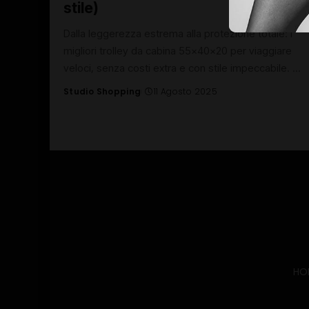
stile)
Dalla leggerezza estrema alla protezione totale: i
migliori trolley da cabina 55x40x20 per viaggiare
veloci, senza costi extra e con stile impeccabile.
...
Studio Shopping
11 Agosto 2025
Posted
by
HO