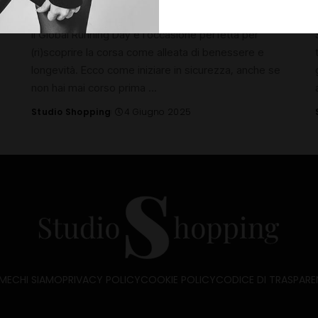
ricominciare da sé
Il Global Running Day è l’occasione perfetta per
(ri)scoprire la corsa come alleata di benessere e
longevità. Ecco come iniziare in sicurezza, anche se
non hai mai corso prima
...
Studio Shopping
4 Giugno 2025
Posted
by
ME
CHI SIAMO
PRIVACY POLICY
COOKIE POLICY
CODICE DI TRASPARE