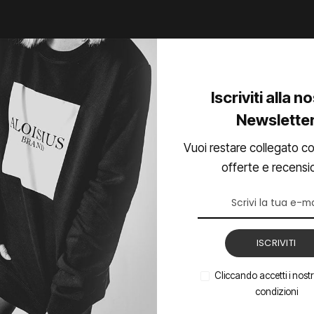
Iscriviti alla n
Newslette
Vuoi restare collegato co
offerte e recensi
ISCRIVITI
FITNESS E PALESTRA
Cliccando accetti i nostri
Correre dopo i 40 anni: benefici,
condizioni
consigli e nuove motivazioni per