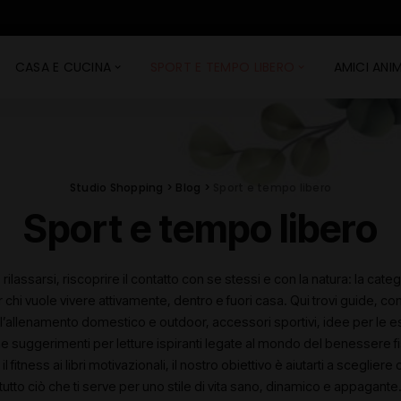
CASA E CUCINA
SPORT E TEMPO LIBERO
AMICI ANIM
Studio Shopping
>
Blog
>
Sport e tempo libero
Sport e tempo libero
 rilassarsi, riscoprire il contatto con se stessi e con la natura: la ca
chi vuole vivere attivamente, dentro e fuori casa. Qui trovi guide, con
er l’allenamento domestico e outdoor, accessori sportivi, idee per le e
e suggerimenti per letture ispiranti legate al mondo del benessere f
 il fitness ai libri motivazionali, il nostro obiettivo è aiutarti a scegli
tutto ciò che ti serve per uno stile di vita sano, dinamico e appagante