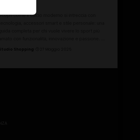
ogni giorno
Scopri come il calcio moderno si intreccia con
tecnologia, accessori smart e stile personale: una
guida completa per chi vuole vivere lo sport più
amato con funzionalità, innovazione e passione.
...
Studio Shopping
27 Maggio 2025
Posted
by
NZA