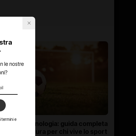
ostra
r
n le nostre
oni?
CALCIO
 termini e
Calcio e tecnologia: guida completa
all’attrezzatura per chi vive lo sport