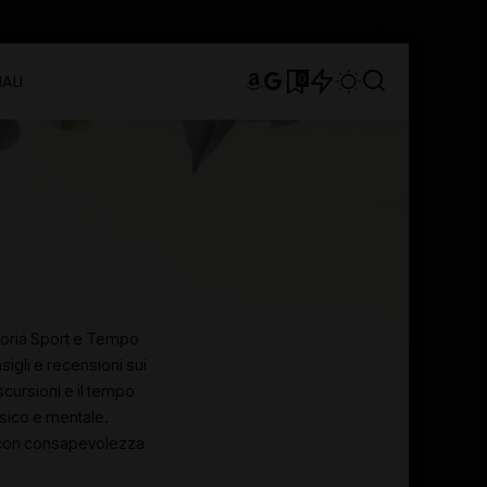
0
ALI
tegoria Sport e Tempo
sigli e recensioni sui
scursioni e il tempo
isico e mentale.
ere con consapevolezza
.