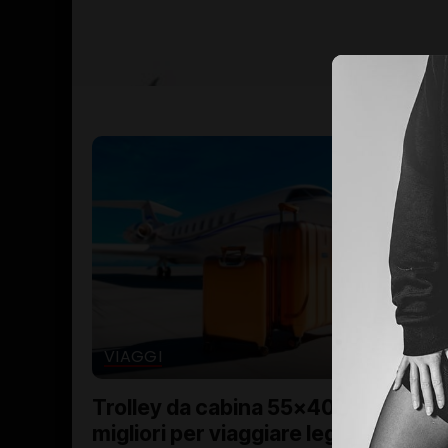
VIAGGI
Trolley da cabina 55x40x20: i
migliori per viaggiare leggeri (e con