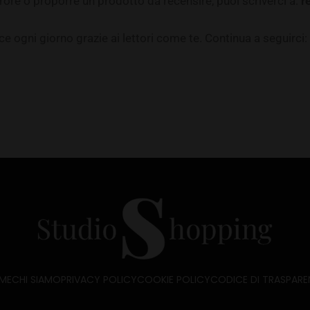
rore o proporre un prodotto da recensire, puoi scriverci a:
r
 ogni giorno grazie ai lettori come te. Continua a seguirci: 
ME
CHI SIAMO
PRIVACY POLICY
COOKIE POLICY
CODICE DI TRASPARE