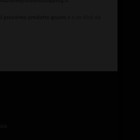
edazione@studioshopping.it
il
prossimo prodotto giusto
è a un click da
NZA