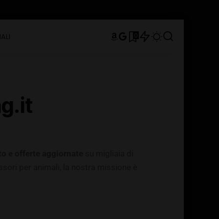
0
ALI
g.it
to e offerte aggiornate
su migliaia di
essori per animali, la nostra missione è