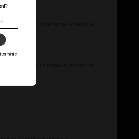
oni?
to per offrire valore nel tempo e meritare il
 termini e
chi su un link e fai un acquisto, potremmo