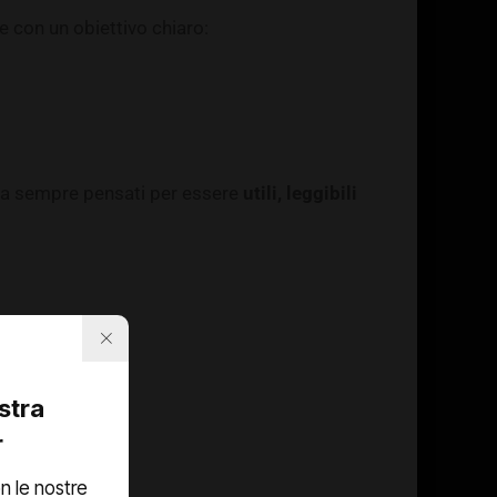
e con un obiettivo chiaro:
le ma sempre pensati per essere
utili, leggibili
ostra
r
n le nostre