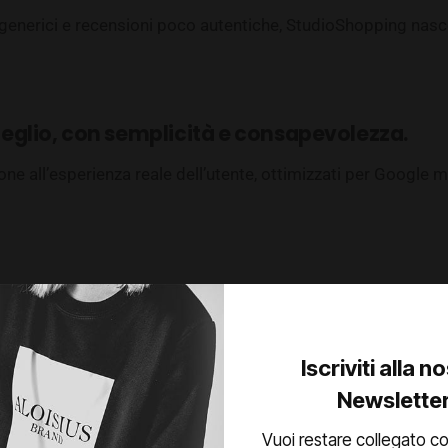
 generici e recensioni poco autentiche, StudioShopping nasc
meglio, con semplicità e consapevolezza.
enzione all’esperienza reale dell’utente, ottimizzati per Goog
rettamente i prodotti.
Iscriviti alla n
Newslette
Vuoi restare collegato co