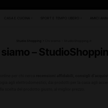
CASA E CUCINA
SPORT E TEMPO LIBERO
AMICI ANIM
Studio Shopping
>
Chi siamo – StudioShopping.it
 siamo – StudioShoppin
 online per chi cerca
recensioni affidabili, consigli d’acquis
logia agli elettrodomestici, dai prodotti per la casa agli acc
la scelta del prodotto giusto, al miglior prezzo.