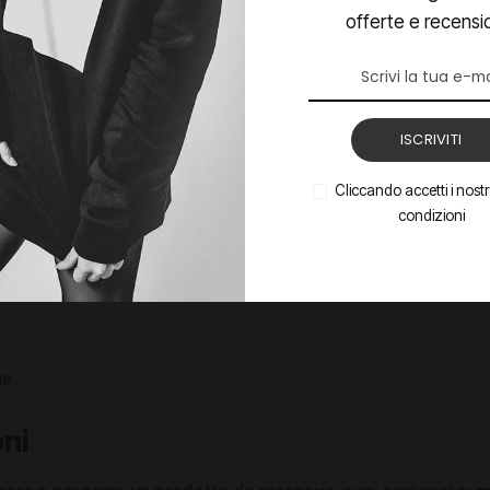
offerte e recensi
asa, cucina, sport e tempo libero
come un vero e proprio
contenuto editoriale SEO
, struttura
ISCRIVITI
iliazioni, ma non vendiamo nulla
Cliccando accetti i nostri
condizioni
 affiliazione Amazon EU
. Questo significa che, quando clic
ue.
oni