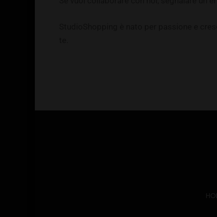
Se vuoi collaborare con noi, segnalare un er
StudioShopping è nato per passione e cresce
te.
HO