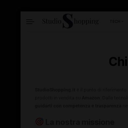
Accessori Tech
Elettrodomestici
Calcio
Cuffie E Auricolari
Climatizzazione
Viaggi
TECH
Gaming E Console
Illuminazione
Notebook E PC
Accessori Tech
Elettrodomestici
Calcio
Smartphone
Cuffie E Auricolari
Climatizzazione
Viaggi
Smartwatch E Fitness
Chi
Tracker
Gaming E Console
Illuminazione
TV & Audio
Notebook E PC
Smartphone
Smartwatch E Fitness
StudioShopping.it
è il punto di riferimento
Tracker
prodotti in vendita su
Amazon
. Dalla tecno
TV & Audio
guidarti con competenza e trasparenza
nel
La nostra missione