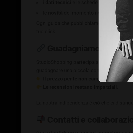
i
dati tecnici
e le schede ufficiali
le
novità
del momento nel settore tech, c
Ogni guida che pubblichiamo è progettata 
tuo click.
Guadagniamo con le aff
StudioShopping partecipa al
programma di
guadagnare una piccola commissione.
Il prezzo per te non cambia.
Le recensioni restano imparziali.
La nostra indipendenza è ciò che ci disting
Contatti e collaborazi