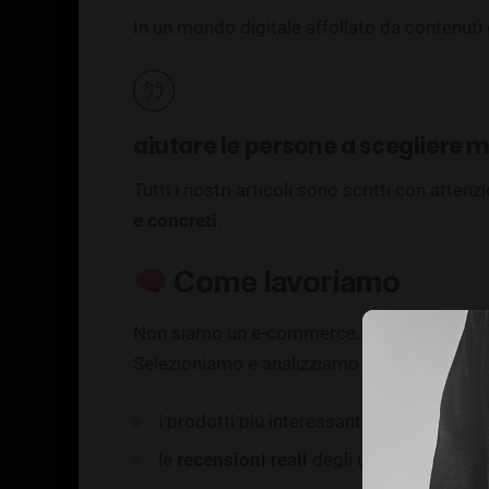
In un mondo digitale affollato da contenuti
aiutare le persone a scegliere 
Tutti i nostri articoli sono scritti con att
e concreti
.
Come lavoriamo
Non siamo un e-commerce. Non vendiamo di
Selezioniamo e analizziamo con cura:
i prodotti più interessanti su
Amazon
le
recensioni reali
degli utenti