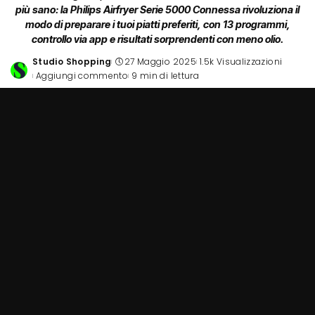
più sano: la Philips Airfryer Serie 5000 Connessa rivoluziona il
modo di preparare i tuoi piatti preferiti, con 13 programmi,
controllo via app e risultati sorprendenti con meno olio.
Studio Shopping
27 Maggio 2025
1.5k Visualizzazioni
Posted
Aggiungi commento
9 min di lettura
by
In un mondo sempre più attento alla salute, ma senza
rinunciare al piacere della buona tavola, le friggitrici ad aria si