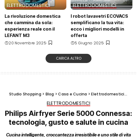
ELETTRODOMESTICI
ELETTRODOMESTICI
La rivoluzione domestica
I robot lavavetri ECOVACS
che cammina da sola:
semplificano la tua vita:
esperienza reale con il
ecco i migliori modelli in
LEFANT M3
offerta
20 Novembre 2025
5 Giugno 2025
CARICA ALTRO
Studio Shopping
>
Blog
>
Casa e Cucina
>
Elettrodomestici
>
Phil
ELETTRODOMESTICI
Philips Airfryer Serie 5000 Connessa:
tecnologia, gusto e salute in cucina
Cucina intelligente, croccantezza irresistibile e uno stile di vita