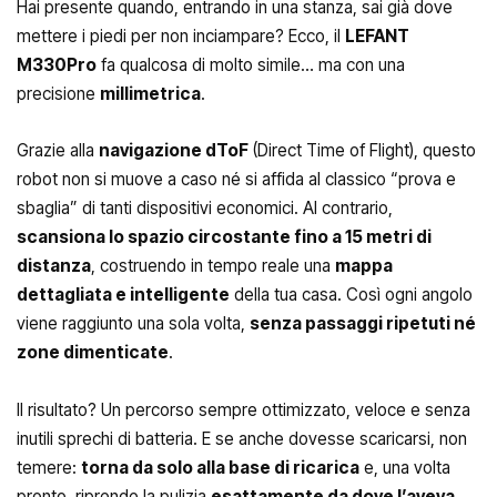
Hai presente quando, entrando in una stanza, sai già dove
mettere i piedi per non inciampare? Ecco, il
LEFANT
M330Pro
fa qualcosa di molto simile… ma con una
precisione
millimetrica
.
Grazie alla
navigazione dToF
(Direct Time of Flight), questo
robot non si muove a caso né si affida al classico “prova e
sbaglia” di tanti dispositivi economici. Al contrario,
scansiona lo spazio circostante fino a 15 metri di
distanza
, costruendo in tempo reale una
mappa
dettagliata e intelligente
della tua casa. Così ogni angolo
viene raggiunto una sola volta,
senza passaggi ripetuti né
zone dimenticate
.
Il risultato? Un percorso sempre ottimizzato, veloce e senza
inutili sprechi di batteria. E se anche dovesse scaricarsi, non
temere:
torna da solo alla base di ricarica
e, una volta
pronto, riprende la pulizia
esattamente da dove l’aveva