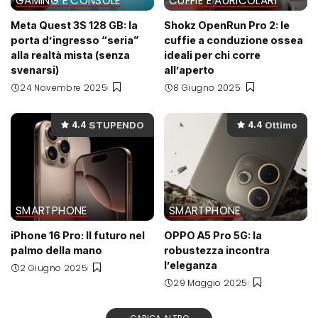
GAMING E CONSOLE
CUFFIE E AURICOLARI
Meta Quest 3S 128 GB: la
Shokz OpenRun Pro 2: le
porta d’ingresso “seria”
cuffie a conduzione ossea
alla realtà mista (senza
ideali per chi corre
svenarsi)
all’aperto
24 Novembre 2025
8 Giugno 2025
STUPENDO
Ottimo
4.4
4.4
SMARTPHONE
SMARTPHONE
iPhone 16 Pro: Il futuro nel
OPPO A5 Pro 5G: la
palmo della mano
robustezza incontra
l’eleganza
2 Giugno 2025
29 Maggio 2025