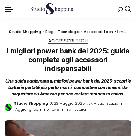
Studio Shopping
>
Blog
>
Tecnologia
>
Accessori Tech
>
I migliori power bank del 2025: guida completa agli accessori indispensabili
ACCESSORI TECH
I migliori power bank del 2025: guida
completa agli accessori
indispensabili
Una guida aggiornata ai migliori power bank del 2025: scopri le
batterie portatili più performanti, compatte e convenienti da
acquistare su Amazon per non restare mai senza carica.
Studio Shopping
23 Maggio 2025
1.6k Visualizzazioni
Posted
Aggiungi commento
5 min di lettura
by