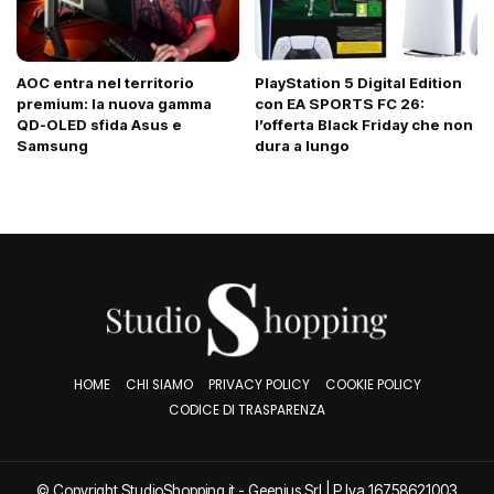
AOC entra nel territorio
PlayStation 5 Digital Edition
premium: la nuova gamma
con EA SPORTS FC 26:
QD-OLED sfida Asus e
l’offerta Black Friday che non
Samsung
dura a lungo
HOME
CHI SIAMO
PRIVACY POLICY
COOKIE POLICY
CODICE DI TRASPARENZA
© Copyright StudioShopping.it - Geenjus Srl | P.Iva 16758621003