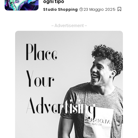
ogni tipo
Studio Shopping
23 Maggio 2025
Posted
by
– Advertisement –