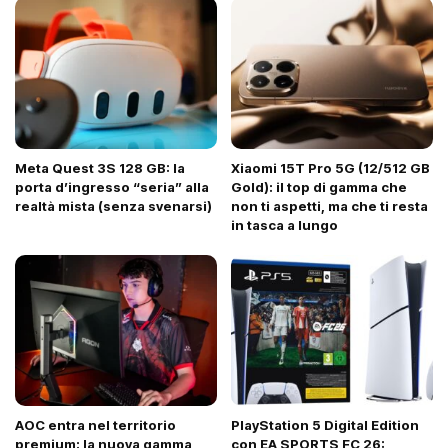
Meta Quest 3S 128 GB: la
Xiaomi 15T Pro 5G (12/512 GB
porta d’ingresso “seria” alla
Gold): il top di gamma che
realtà mista (senza svenarsi)
non ti aspetti, ma che ti resta
in tasca a lungo
AOC entra nel territorio
PlayStation 5 Digital Edition
premium: la nuova gamma
con EA SPORTS FC 26: