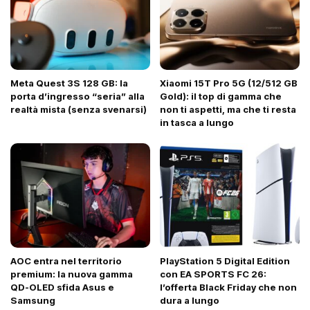
Meta Quest 3S 128 GB: la
Xiaomi 15T Pro 5G (12/512 GB
porta d’ingresso “seria” alla
Gold): il top di gamma che
realtà mista (senza svenarsi)
non ti aspetti, ma che ti resta
in tasca a lungo
AOC entra nel territorio
PlayStation 5 Digital Edition
premium: la nuova gamma
con EA SPORTS FC 26:
QD-OLED sfida Asus e
l’offerta Black Friday che non
Samsung
dura a lungo