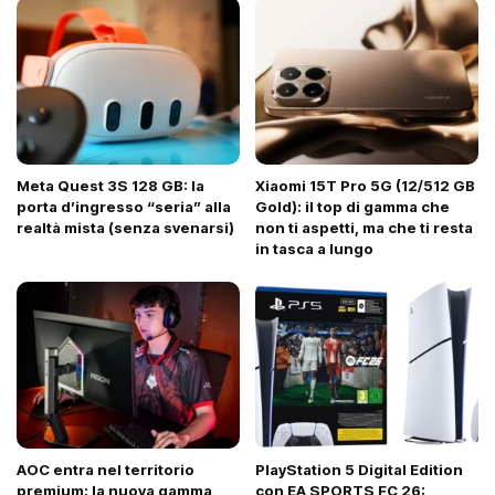
Meta Quest 3S 128 GB: la
Xiaomi 15T Pro 5G (12/512 GB
porta d’ingresso “seria” alla
Gold): il top di gamma che
realtà mista (senza svenarsi)
non ti aspetti, ma che ti resta
in tasca a lungo
AOC entra nel territorio
PlayStation 5 Digital Edition
premium: la nuova gamma
con EA SPORTS FC 26: