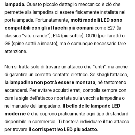
lampada
. Questo piccolo dettaglio meccanico è ciò che
permette alla lampadina di essere fisicamente installata nel
portalampada. Fortunatamente,
molti modelli LED sono
compatibili con gli attacchi più comuni
come E27 (la
classica “vite grande”), E14 (più sottile), GU10 (per faretti) o
G9 (spine sottili a innesto), ma è comunque necessario fare
attenzione.
Non si tratta solo di trovare un attacco che “entri”, ma anche
di garantire un corretto contatto elettrico. Se sbagli l’attacco,
la lampadina non potrà essere montata
, né tantomeno
accendersi. Per evitare acquisti errati, controlla sempre con
cura la sigla dell’attacco riportata sulla vecchia lampadina o
nel manuale del lampadario.
Il bello delle lampade LED
moderne
è che coprono praticamente ogni tipo di standard
disponibile in commercio. Ti basterà individuare il tuo attacco
per trovare
il corrispettivo LED più adatto
.