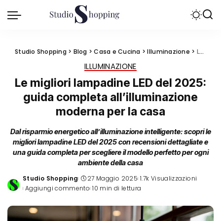
Studio Shopping
>
Blog
>
Casa e Cucina
>
Illuminazione
>
Le migliori lampadine LED del 2025: guida completa all’illuminazione moderna per la casa
ILLUMINAZIONE
Le migliori lampadine LED del 2025:
guida completa all’illuminazione
moderna per la casa
Dal risparmio energetico all’illuminazione intelligente: scopri le
migliori lampadine LED del 2025 con recensioni dettagliate e
una guida completa per scegliere il modello perfetto per ogni
ambiente della casa
Studio Shopping
27 Maggio 2025
1.7k Visualizzazioni
Posted
Aggiungi commento
10 min di lettura
by