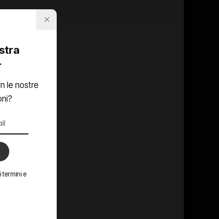
ostra
r
n le nostre
oni?
 termini e