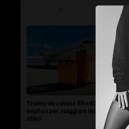
VIAGGI
Trolley da cabina 55x40x20: i
migliori per viaggiare leggeri (e con
stile)