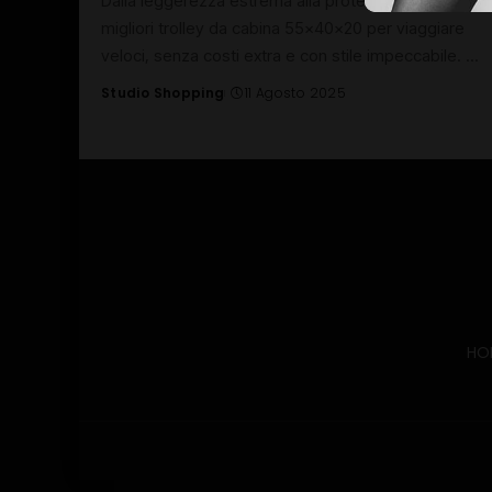
Dalla leggerezza estrema alla protezione totale: i
migliori trolley da cabina 55x40x20 per viaggiare
veloci, senza costi extra e con stile impeccabile.
...
Studio Shopping
11 Agosto 2025
Posted
by
HO