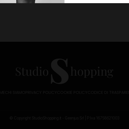
ME
CHI SIAMO
PRIVACY POLICY
COOKIE POLICY
CODICE DI TRASPARE
© Copyright StudioShopping.it - Geenjus Srl | P.Iva 16758621003