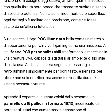
funzionare. Il design è aggressivo, affilato, quasi minaccioso,
con quella finitura nero opaco che trasmette subito un senso
di solidità e potenza. Non ci sono linee morbide o superflue:
ogni dettaglio è tagliato con precisione, come se fosse
uscito da un’officina futuristica.
Sulla scocca, il logo
ROG illuminato
brilla come un marchio
di appartenenza per chi vive il gaming come una missione. Ai
lati,
fasce RGB personalizzabili
trasformano la macchina in
una creatura viva, capace di adattarsi all’ambiente o allo stile
di chi la usa. Anche la tastiera segue la stessa logica:
retroilluminata singolarmente per ogni tasto, è pensata per
offrire non solo estetica, ma anche funzionalità durante
lunghe sessioni notturne.
Aprendo il coperchio, si resta colpiti dallo schermo: un
pannello da 16 pollici in formato 16:10
, incorniciato da
bordi sottilissimi che aumentano la sensazione di