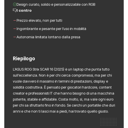
Design curato, solido e personalizzabile con RGB
I contro
Prezzo elevato, non per tutti
Ingombrante e pesante per l’uso in mobilità
Autonomia limitata lontano dalla presa
Riepilogo
L’ASUS ROG Strix SCAR 16 (2025) è un laptop che punta tutto
sull’eccellenza. Non è per chi cerca compromessi, ma per chi
vuole davvero il massimo in termini di prestazioni, display e
solidità costruttiva. È pensato per giocatori hardcore, content
creator e professionisti IT che hanno bisogno di una macchina
potente, stabile e affidabile. Costa molto, sì, ma vale ogni euro
per chi sa sfruttarlo fino in fondo. Se cerchi un portatile che duri
anni e che non ti lasci mai a piedi, hai trovato quello giusto.