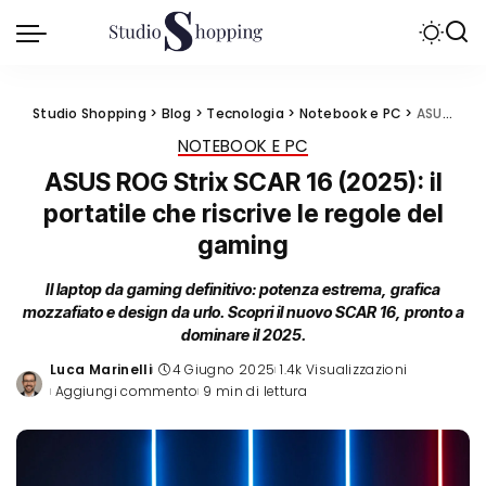
Studio Shopping
>
Blog
>
Tecnologia
>
Notebook e PC
>
ASUS ROG Strix SCAR 16 (2025): il portatile che riscrive le regole del gaming
NOTEBOOK E PC
ASUS ROG Strix SCAR 16 (2025): il
portatile che riscrive le regole del
gaming
Il laptop da gaming definitivo: potenza estrema, grafica
mozzafiato e design da urlo. Scopri il nuovo SCAR 16, pronto a
dominare il 2025.
Luca Marinelli
4 Giugno 2025
1.4k Visualizzazioni
Posted
Aggiungi commento
9 min di lettura
by