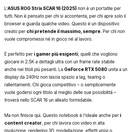
L’
ASUS ROG Strix SCAR 16 (2025)
non è un portatile per
tutti. Non è pensato per chi si accontenta, per chi apre solo il
browser e guarda qualche video. Questo è un dispositivo
creato per
chi pretende il massimo, sempre
. Per chi non
vuole compromessi né in gioco né al lavoro.
È perfetto per
i gamer più esigenti
, quelli che vogliono
giocare in 2.5K a dettagli ultra con un frame rate stabile
anche nei titoli più pesanti. La
GeForce RTX 5080
unita a un
display da 240Hz non lascia spazio a lag, tearing o
rallentamenti. Chi gioca competitivo – o semplicemente
vuole godersi ogni titolo al meglio delle sue possibilità –
troverà nello SCAR 16 un alleato formidabile.
Ma non finisce qui. Questo notebook è l’ideale anche per
i
content creator
, per chi lavora con video in alta
risoluzione, rendering 3D, modellazione, effetti visivi o