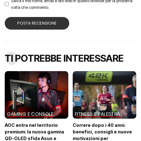
Salva il mio nome, email e sito web in questo browser per la prossima
volta che commento.
TI POTREBBE INTERESSARE
GAMING E CONSOLE
FITNESS E PALESTRA
AOC entra nel territorio
Correre dopo i 40 anni:
premium: la nuova gamma
benefici, consigli e nuove
QD-OLED sfida Asus e
motivazioni per