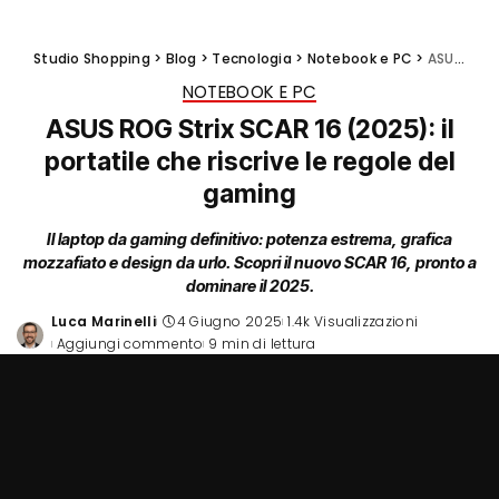
Studio Shopping
>
Blog
>
Tecnologia
>
Notebook e PC
>
ASUS ROG Strix SCAR 16 (2025): il portatile che riscrive le regole del gaming
NOTEBOOK E PC
ASUS ROG Strix SCAR 16 (2025): il
portatile che riscrive le regole del
gaming
Il laptop da gaming definitivo: potenza estrema, grafica
mozzafiato e design da urlo. Scopri il nuovo SCAR 16, pronto a
dominare il 2025.
Luca Marinelli
4 Giugno 2025
1.4k Visualizzazioni
Posted
Aggiungi commento
9 min di lettura
by