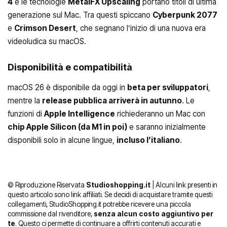
4
e le tecnologie
MetalFX Upscaling
portano titoli di ultima
generazione sul Mac. Tra questi spiccano
Cyberpunk 2077
e
Crimson Desert
, che segnano l’inizio di una nuova era
videoludica su macOS.
Disponibilità e compatibilità
macOS 26 è disponibile da oggi in
beta per sviluppatori
,
mentre la
release pubblica arriverà in autunno
. Le
funzioni di
Apple Intelligence
richiederanno un Mac con
chip Apple Silicon (da M1 in poi)
e saranno inizialmente
disponibili solo in alcune lingue,
incluso l’italiano
.
© Riproduzione Riservata
Studioshopping.it
| Alcuni link presenti in
questo articolo sono link affiliati. Se decidi di acquistare tramite questi
collegamenti, StudioShopping.it potrebbe ricevere una piccola
commissione dal rivenditore,
senza alcun costo aggiuntivo per
te
. Questo ci permette di continuare a offrirti contenuti accurati e