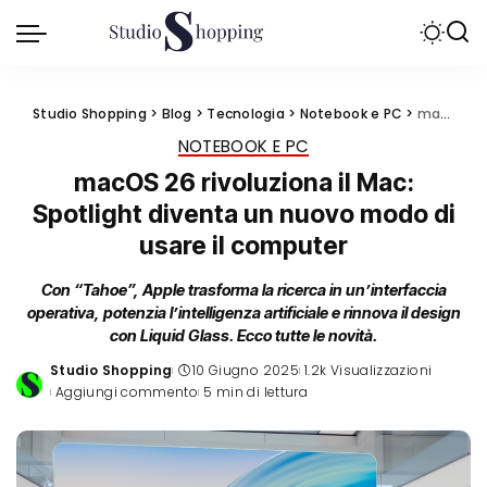
Studio Shopping
>
Blog
>
Tecnologia
>
Notebook e PC
>
macOS 26 rivoluziona il Mac: Spotlight diventa un nuovo modo di usare il computer
NOTEBOOK E PC
macOS 26 rivoluziona il Mac:
Spotlight diventa un nuovo modo di
usare il computer
Con “Tahoe”, Apple trasforma la ricerca in un’interfaccia
operativa, potenzia l’intelligenza artificiale e rinnova il design
con Liquid Glass. Ecco tutte le novità.
Studio Shopping
10 Giugno 2025
1.2k Visualizzazioni
Posted
Aggiungi commento
5 min di lettura
by