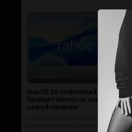
NOTEBOOK E PC
macOS 26 rivoluziona il Mac:
Spotlight diventa un nuovo modo di
usare il computer
Con “Tahoe”, Apple trasforma la ricerca in
un’interfaccia operativa, potenzia l’intelligenza