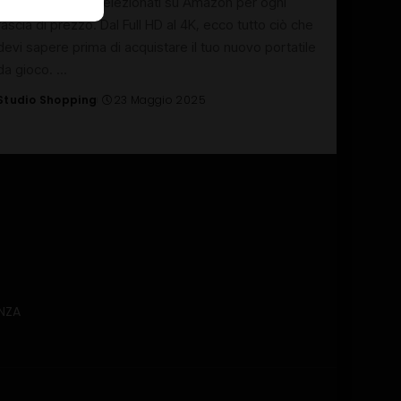
pratici e modelli selezionati su Amazon per ogni
fascia di prezzo. Dal Full HD al 4K, ecco tutto ciò che
devi sapere prima di acquistare il tuo nuovo portatile
da gioco.
...
Studio Shopping
23 Maggio 2025
Posted
by
NZA