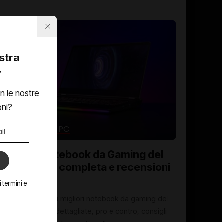
ostra
r
n le nostre
oni?
NOTEBOOK E PC
I Migliori Notebook da Gaming del
2025: guida completa e recensioni
 termini e
Guida completa ai migliori notebook da gaming del
2025: recensioni dettagliate, pro e contro, consigli