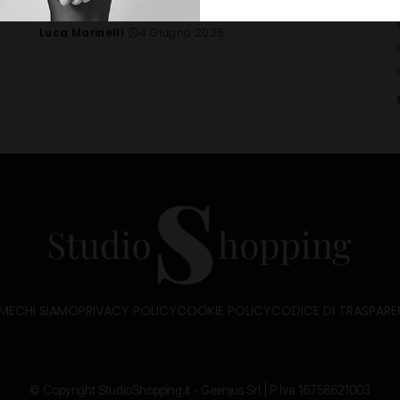
SCAR 16, pronto a dominare il 2025.
...
Luca Marinelli
4 Giugno 2025
Posted
by
ME
CHI SIAMO
PRIVACY POLICY
COOKIE POLICY
CODICE DI TRASPARE
© Copyright StudioShopping.it - Geenjus Srl | P.Iva 16758621003