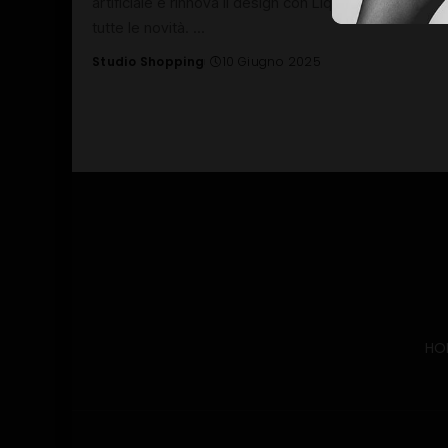
artificiale e rinnova il design con Liquid Glass. Ecco
tutte le novità.
...
Studio Shopping
10 Giugno 2025
Posted
by
HO