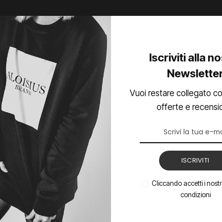
4.4
Iscriviti alla n
Newslette
Vuoi restare collegato co
offerte e recensi
NOTEBOOK E PC
ASUS ROG Strix SCAR 16 (2025): il
ISCRIVITI
portatile che riscrive le regole del
gaming
Cliccando accetti i nostri
condizioni
Il laptop da gaming definitivo: potenza estrema,
grafica mozzafiato e design da urlo. Scopri il nuovo