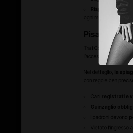
Rispetto recipro
ogni momento.
Pisa fa scuo
Tra i Comuni più all’av
l’accesso ai cani in mo
Nel dettaglio,
la spia
con regole ben precis
Cani
registrati e 
Guinzaglio obblig
I padroni devono
p
Vietato l’ingresso 