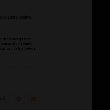
costiere italiane.
 Se decidi di acquistare
,
senza alcun costo
i più sul
nostro codice
su X