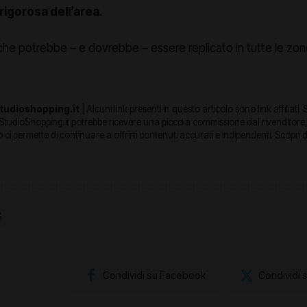
 rigorosa dell’area
.
he potrebbe – e dovrebbe – essere replicato in tutte le zone 
tudioshopping.it
| Alcuni link presenti in questo articolo sono link affiliati.
 StudioShopping.it potrebbe ricevere una piccola commissione dal rivenditore
 ci permette di continuare a offrirti contenuti accurati e indipendenti. Scopri d
S
Condividi su Facebook
Condividi 