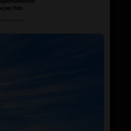
 opportunità non
e per Fido.
 min di lettura