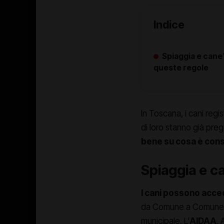
Indice
Spiaggia e cane?
queste regole
In Toscana, i cani regi
di loro stanno già preg
bene su cosa è cons
Spiaggia e ca
I cani possono acce
da Comune a Comune. Pe
municipale. L’
AIDAA
, 