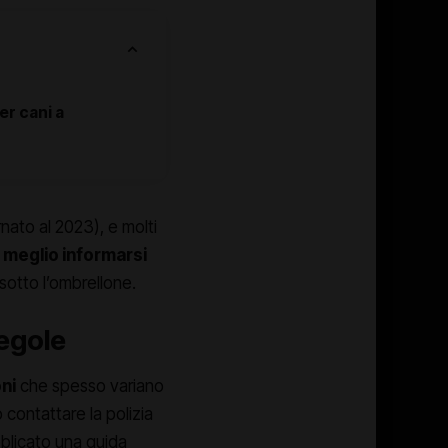
er cani a
rnato al 2023), e molti
,
meglio informarsi
 sotto l’ombrellone.
regole
ni
che spesso variano
contattare la polizia
bblicato una guida