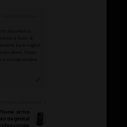
Visualizza altri post
tti disponibili su
ticolo è frutto di
olmente tra le migliori
tempo libero, Studio
te e consigli sempre
RTICOLO SUCCESSIVO
iPhone: arriva
deo da gimbal
rofessionale