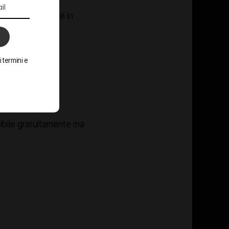
enerli vicino a sé in
 termini e
che permette
municazione.
ibile gratuitamente ma