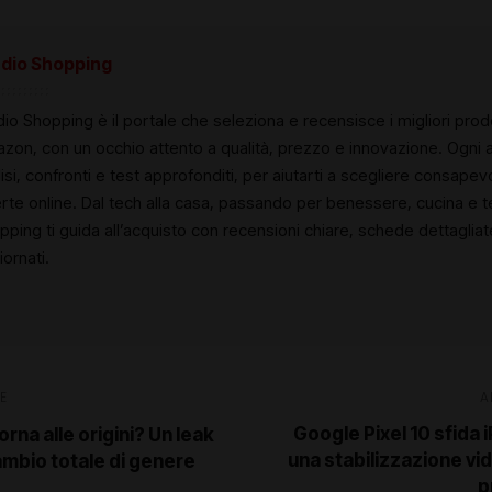
dio Shopping
io Shopping è il portale che seleziona e recensisce i migliori prodo
zon, con un occhio attento a qualità, prezzo e innovazione. Ogni ar
isi, confronti e test approfonditi, per aiutarti a scegliere consapev
erte online. Dal tech alla casa, passando per benessere, cucina e 
pping ti guida all’acquisto con recensioni chiare, schede dettaglia
ornati.
E
A
Google Pixel 10 sfida 
rna alle origini? Un leak
una stabilizzazione vi
cambio totale di genere
p