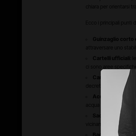
chiara per orientarsi tr
Ecco i principali punti 
Guinzaglio corto
attraversare uno stabi
Cartelli ufficiali
: 
ci sono aree specifich
Cartelli senza ri
decreto o ordinanza. 
Acqua, ombra e 
acqua fresca e, se pos
Sacchetti e palet
vicinanze.
Bagno in mare? C