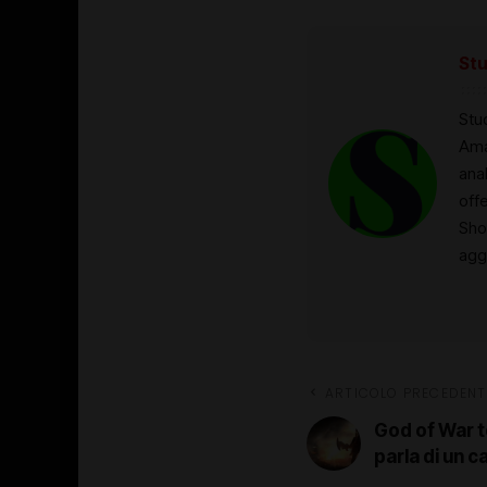
Stu
Stud
Ama
anal
off
Sho
aggi
ARTICOLO PRECEDENT
God of War to
parla di un 