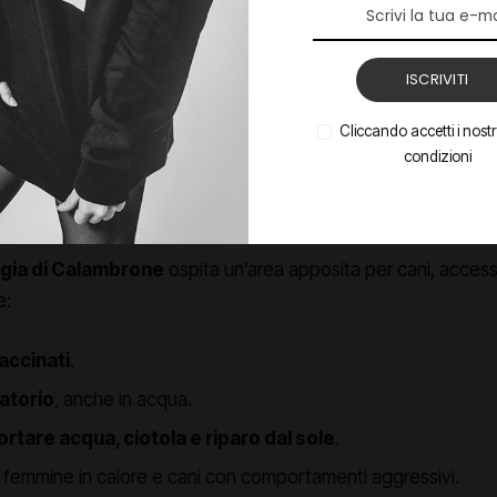
co
:
non tutti amano i cani
, e in spiagge miste è obbligatorio t
ISCRIVITI
la: spiaggia per cani a Calambrone
Cliccando accetti i nostri
condizioni
anguardia,
Pisa ha già adottato un regolamento inclusivo
lte aree pubbliche, inclusi cimiteri e negozi, salvo diversa co
ggia di Calambrone
ospita un’area apposita per cani, access
e:
vaccinati
.
atorio
, anche in acqua.
ortare acqua, ciotola e riparo dal sole
.
a femmine in calore e cani con comportamenti aggressivi.