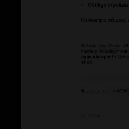
Obbligo di pulizia
Un esempio virtuoso, c
© Riproduzione Riservata
S
tramite questi collegamenti,
aggiuntivo per te
. Questo
etico
.
NEW
ETICHETTE
AZIONI