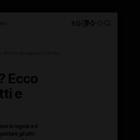
0
ALI
 diritti e spiagge pet friendly
e? Ecco
ti e
no le regole e il
ettare gli altri