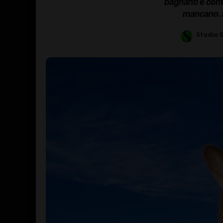
bagnanti e cont
mancano. B
Studio 
Posted
by