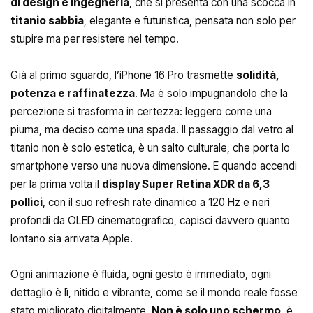
di design e ingegneria
, che si presenta con una scocca in
titanio sabbia
, elegante e futuristica, pensata non solo per
stupire ma per resistere nel tempo.
Già al primo sguardo, l’iPhone 16 Pro trasmette
solidità,
potenza e raffinatezza
. Ma è solo impugnandolo che la
percezione si trasforma in certezza: leggero come una
piuma, ma deciso come una spada. Il passaggio dal vetro al
titanio non è solo estetica, è un salto culturale, che porta lo
smartphone verso una nuova dimensione. E quando accendi
per la prima volta il
display Super Retina XDR da 6,3
pollici
, con il suo refresh rate dinamico a 120 Hz e neri
profondi da OLED cinematografico, capisci davvero quanto
lontano sia arrivata Apple.
Ogni animazione è fluida, ogni gesto è immediato, ogni
dettaglio è lì, nitido e vibrante, come se il mondo reale fosse
stato migliorato digitalmente.
Non è solo uno schermo
, è