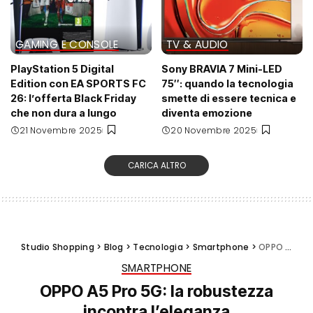
GAMING E CONSOLE
TV & AUDIO
PlayStation 5 Digital
Sony BRAVIA 7 Mini-LED
Edition con EA SPORTS FC
75″: quando la tecnologia
26: l’offerta Black Friday
smette di essere tecnica e
che non dura a lungo
diventa emozione
21 Novembre 2025
20 Novembre 2025
CARICA ALTRO
Studio Shopping
>
Blog
>
Tecnologia
>
Smartphone
>
OPPO A5 Pro 5G: la robustezza incontra l’eleganza
SMARTPHONE
OPPO A5 Pro 5G: la robustezza
incontra l’eleganza