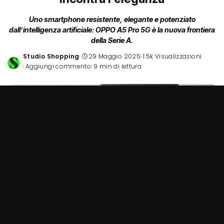
Uno smartphone resistente, elegante e potenziato
dall’intelligenza artificiale: OPPO A5 Pro 5G è la nuova frontiera
della Serie A.
Studio Shopping
29 Maggio 2025
1.5k Visualizzazioni
Posted
Aggiungi commento
9 min di lettura
by
C’è un momento in cui il confine tra
resistenza e bellezza
si assottiglia fino a sparire. Un momento in cui uno
smartphone non è più solo uno strumento, ma un compagno