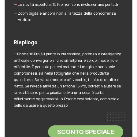
Le novità rispetto al 15 Pro non sono rivoluzionarie per tutti
Zoom digitale ancora non all’altezza della concorrenza
Android
Riepilogo
L’iPhone 16 Pro è il punto in cui estetica, potenza e intelligenza
artificiale convergono in uno smartphone solido, moderno e
affidabile. È pensato per chi pretende il meglio e non vuole
compromessi, sia nella fotografia che nella produttività
quotidiana. Se hai un modello più vecchio, il salto di qualità è
netto. Se invece arrivi da un iPhone 15 Pro, potresti valutare se
le novità sono per te prioritarie. Ma una cosa è certa:
difficilmente oggi troverai un iPhone così potente, completo e
bello da usare a questo prezzo.
SCONTO SPECIALE