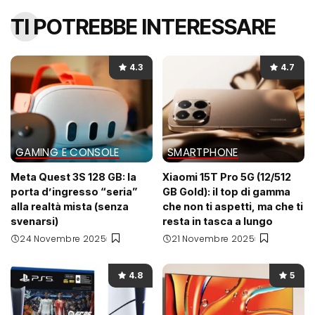
TI POTREBBE INTERESSARE
4.3
4.7
GAMING E CONSOLE
SMARTPHONE
Meta Quest 3S 128 GB: la
Xiaomi 15T Pro 5G (12/512
porta d’ingresso “seria”
GB Gold): il top di gamma
alla realtà mista (senza
che non ti aspetti, ma che ti
svenarsi)
resta in tasca a lungo
24 Novembre 2025
21 Novembre 2025
4.8
5