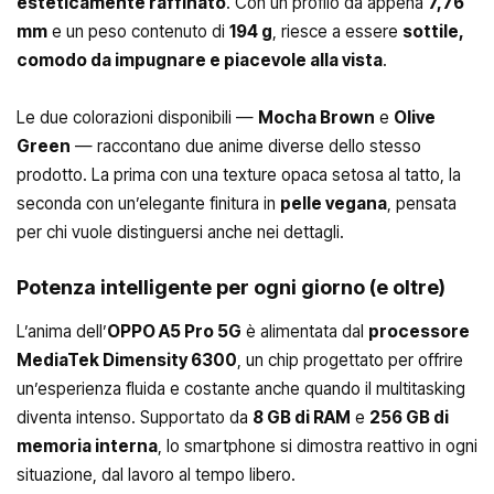
esteticamente raffinato
. Con un profilo da appena
7,76
mm
e un peso contenuto di
194 g
, riesce a essere
sottile,
comodo da impugnare e piacevole alla vista
.
Le due colorazioni disponibili —
Mocha Brown
e
Olive
Green
— raccontano due anime diverse dello stesso
prodotto. La prima con una texture opaca setosa al tatto, la
seconda con un’elegante finitura in
pelle vegana
, pensata
per chi vuole distinguersi anche nei dettagli.
Potenza intelligente per ogni giorno (e oltre)
L’anima dell’
OPPO A5 Pro 5G
è alimentata dal
processore
MediaTek Dimensity 6300
, un chip progettato per offrire
un’esperienza fluida e costante anche quando il multitasking
diventa intenso. Supportato da
8 GB di RAM
e
256 GB di
memoria interna
, lo smartphone si dimostra reattivo in ogni
situazione, dal lavoro al tempo libero.