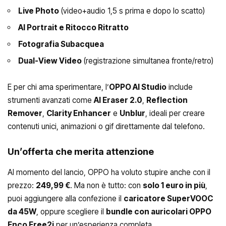
Live Photo
(video+audio 1,5 s prima e dopo lo scatto)
AI Portrait e Ritocco Ritratto
Fotografia Subacquea
Dual-View Video
(registrazione simultanea fronte/retro)
E per chi ama sperimentare, l’
OPPO AI Studio
include
strumenti avanzati come
AI Eraser 2.0
,
Reflection
Remover
,
Clarity Enhancer
e
Unblur
, ideali per creare
contenuti unici, animazioni o gif direttamente dal telefono.
Un’offerta che merita attenzione
Al momento del lancio, OPPO ha voluto stupire anche con il
prezzo:
249,99 €
. Ma non è tutto: con
solo 1 euro in più
,
puoi aggiungere alla confezione il
caricatore SuperVOOC
da 45W
, oppure scegliere il
bundle con auricolari OPPO
Enco Free2i
per un’esperienza completa.