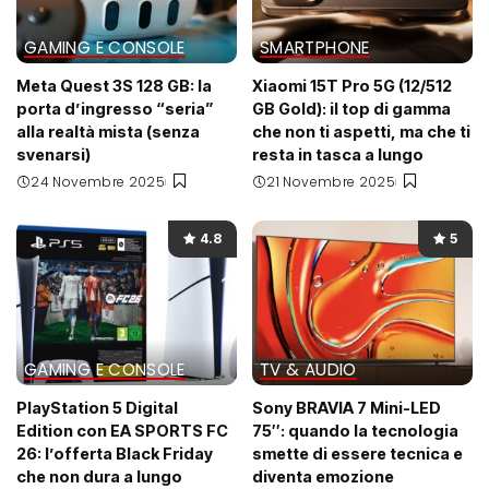
GAMING E CONSOLE
SMARTPHONE
Meta Quest 3S 128 GB: la
Xiaomi 15T Pro 5G (12/512
porta d’ingresso “seria”
GB Gold): il top di gamma
alla realtà mista (senza
che non ti aspetti, ma che ti
svenarsi)
resta in tasca a lungo
24 Novembre 2025
21 Novembre 2025
4.8
5
GAMING E CONSOLE
TV & AUDIO
PlayStation 5 Digital
Sony BRAVIA 7 Mini-LED
Edition con EA SPORTS FC
75″: quando la tecnologia
26: l’offerta Black Friday
smette di essere tecnica e
che non dura a lungo
diventa emozione