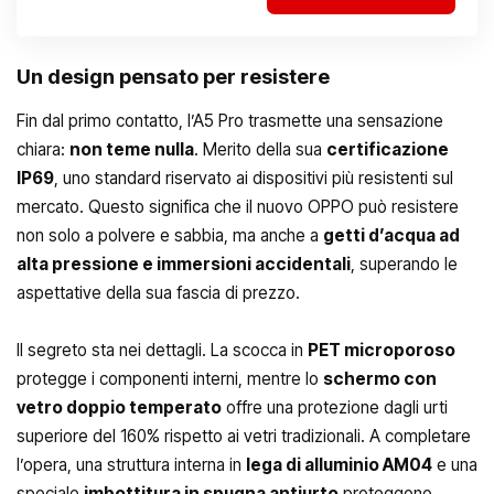
Un design pensato per resistere
Fin dal primo contatto, l’A5 Pro trasmette una sensazione
chiara:
non teme nulla
. Merito della sua
certificazione
IP69
, uno standard riservato ai dispositivi più resistenti sul
mercato. Questo significa che il nuovo OPPO può resistere
non solo a polvere e sabbia, ma anche a
getti d’acqua ad
alta pressione e immersioni accidentali
, superando le
aspettative della sua fascia di prezzo.
Il segreto sta nei dettagli. La scocca in
PET microporoso
protegge i componenti interni, mentre lo
schermo con
vetro doppio temperato
offre una protezione dagli urti
superiore del 160% rispetto ai vetri tradizionali. A completare
l’opera, una struttura interna in
lega di alluminio AM04
e una
speciale
imbottitura in spugna antiurto
proteggono