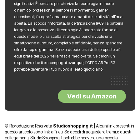
significativi. È pensato per chi vive la tecnologia in modo
dinamico: professionisti sempre in movimento, gamer
occasionali, fotografi amatoriali e amanti delle attività all’aria
aperta. La scocca rinforzata, la certificazione IP69, la batteria
longeva e la presenza di tecnologie AI avanzate fanno di
questo modello una scelta strategica per chi vuole uno
smartphone duraturo, completo e affidabile, senza spendere
cifre da top di gamma. Senza dubbio, una delle proposte più
equilibrate del 2025 nella fascia medio-alta. Se cerchi un
dispositivo che ti accompagni ovunque, l’OPPO A5 Pro 5G
potrebbe diventare il tuo nuovo alleato quotidiano.
Vedi su Amazon
© Riproduzione Riservata
Studioshopping.it
| Alcuni link presenti in
questo articolo sono link affiliati. Se decidi di acquistare tramite questi
collegamenti, StudioShopping.it potrebbe ricevere una piccola