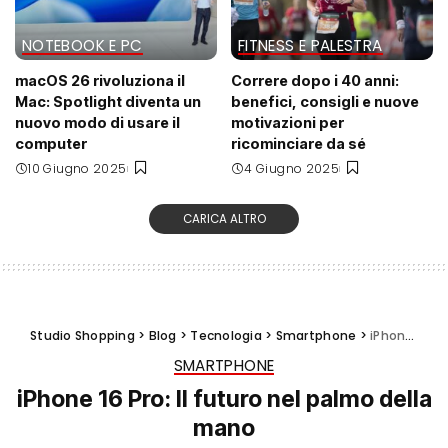
NOTEBOOK E PC
FITNESS E PALESTRA
macOS 26 rivoluziona il
Correre dopo i 40 anni:
Mac: Spotlight diventa un
benefici, consigli e nuove
nuovo modo di usare il
motivazioni per
computer
ricominciare da sé
10 Giugno 2025
4 Giugno 2025
CARICA ALTRO
Studio Shopping
>
Blog
>
Tecnologia
>
Smartphone
>
iPhone 16 Pro: Il futuro nel palmo della mano
SMARTPHONE
iPhone 16 Pro: Il futuro nel palmo della
mano