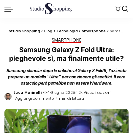
Studio Shopping
>
Blog
>
Tecnologia
>
Smartphone
>
Samsung Galaxy Z Fold Ultra: pieghevole sì, ma finalmente utile?
SMARTPHONE
Samsung Galaxy Z Fold Ultra:
pieghevole sì, ma finalmente utile?
Samsung rilancia: dopo le critiche al Galaxy Z Fold6, l’azienda
prepara un modello “Ultra” per convincere gli scettici. Il vero
ostacolo però potrebbe non essere l’hardware.
Luca Marinelli
4 Giugno 2025
1.2k Visualizzazioni
Posted
Aggiungi commento
4 min di lettura
by