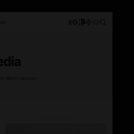
0
ALI
edia
 con ottimo rapporto
– Advertisement –