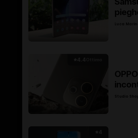
Samsu
pieghe
Luca Marine
Posted
by
4.4
Ottimo
OPPO 
incon
Studio Sho
Posted
by
4