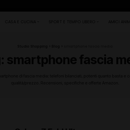
CASA E CUCINA
SPORT E TEMPO LIBERO
AMICI ANIM
Studio Shopping
>
Blog
>
smartphone fascia media
:
smartphone fascia m
martphone di fascia media: telefoni bilanciati, potenti quanto basta e
qualità/prezzo. Recensioni, specifiche e offerte Amazon.