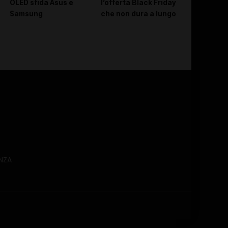
OLED sfida Asus e
l’offerta Black Friday
Samsung
che non dura a lungo
NZA