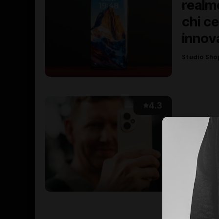
realme
chi c
innov
Studio Sho
Posted
by
4.3
Honor
dire: 
Studio Sho
Posted
by