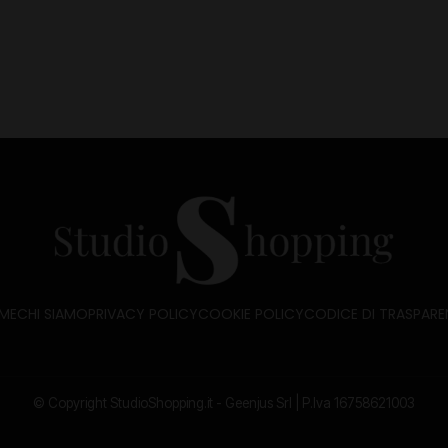
ME
CHI SIAMO
PRIVACY POLICY
COOKIE POLICY
CODICE DI TRASPARE
© Copyright StudioShopping.it - Geenjus Srl | P.Iva 16758621003