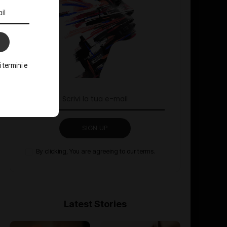
 termini e
SIGN UP
By clicking, You are agreeing to our terms.
Latest Stories