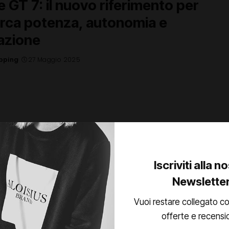
 GT 7: il nuovo riferimento per
erca potenza, autonomia e
azione
pping
27 Maggio 2025
 400 – Il medio gamma che ti fa
“finalmente!”
Iscriviti alla n
pping
22 Maggio 2025
Newslette
Vuoi restare collegato co
offerte e recensi