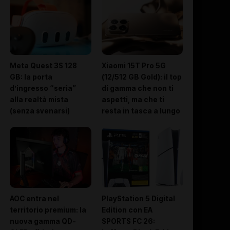
Meta Quest 3S 128
Xiaomi 15T Pro 5G
GB: la porta
(12/512 GB Gold): il top
d’ingresso “seria”
di gamma che non ti
alla realtà mista
aspetti, ma che ti
(senza svenarsi)
resta in tasca a lungo
AOC entra nel
PlayStation 5 Digital
territorio premium: la
Edition con EA
nuova gamma QD-
SPORTS FC 26: