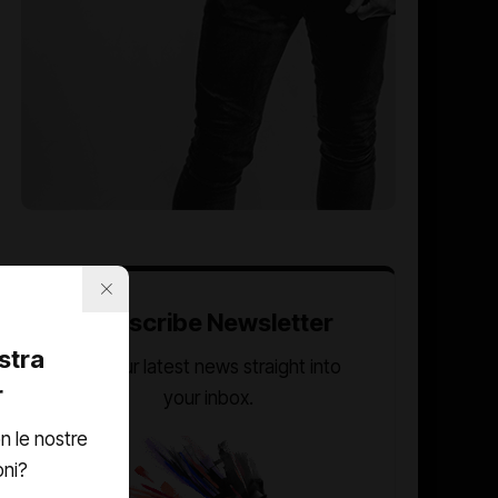
Subscribe Newsletter
ostra
Get our latest news straight into
r
your inbox.
n le nostre
oni?