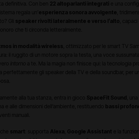
ta definitiva. Con ben
22 altoparlanti integrati
e una config
istema regala un’
esperienza sonora avvolgente
, tridimen
eto? Gli
speaker rivolti lateralmente e verso l’alto
, capaci
onoro che ti circonda letteralmente.
tmos in modalità wireless
, ottimizzato per le smart TV Sa
a: il ruggito di un motore sopra la testa, una voce sussurrata 
vero
intorno
a te. Ma la magia non finisce qui: la tecnologia pr
a perfettamente gli speaker della TV e della soundbar, per u
posa.
tamente alla tua stanza, entra in gioco
SpaceFit Sound
, una
rma e alle dimensioni dell’ambiente, restituendo
bassi profond
venti manuali.
nche
smart
: supporta
Alexa
,
Google Assistant
e la funzi