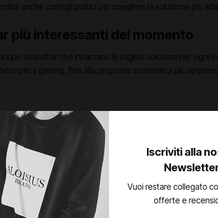
endoti anche consigli pratici per scegliere la soluzione più ada
r più interessanti del momento
nque soundbar che incarnano le migliori soluzioni per ogni es
tto per il gaming, fino alla proposta economica più sorpren
Iscriviti alla n
Newslette
Vuoi restare collegato co
offerte e recensi