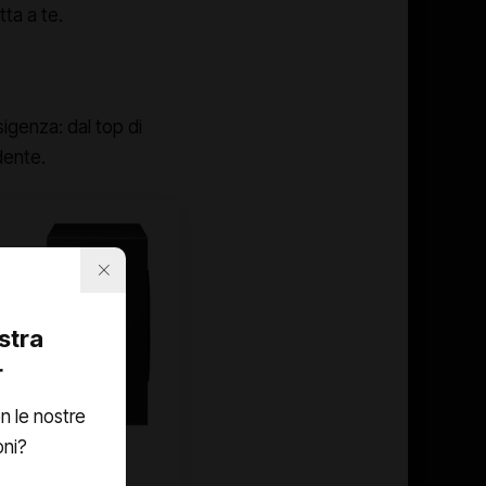
tta a te.
igenza: dal top di
dente.
ostra
r
n le nostre
oni?