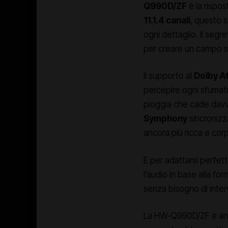
Q990D/ZF
è la rispos
11.1.4 canali
, questo s
ogni dettaglio. Il segr
per creare un campo s
Il supporto al
Dolby A
percepire ogni sfumatur
pioggia che cade dav
Symphony
sincronizz
ancora più ricca e cor
E per adattarsi perfet
l’audio in base alla fo
senza bisogno di inter
La HW-Q990D/ZF è a