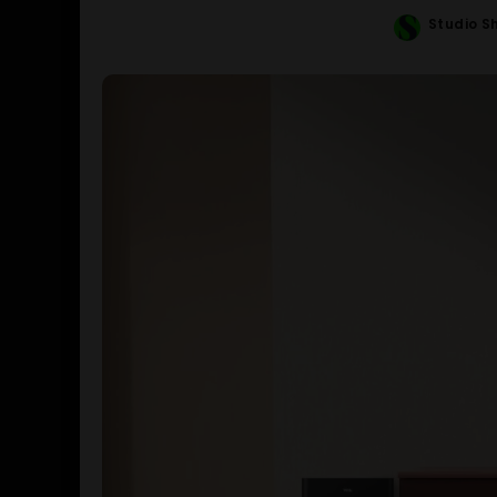
Studio S
Posted
by