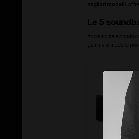
migliori modelli
, offr
Le 5 soundba
Abbiamo selezionato ci
gamma al modello perfe