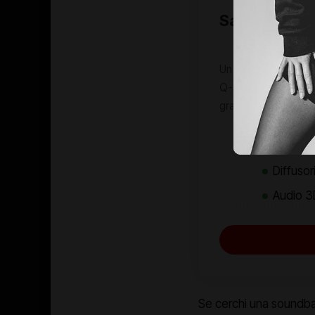
Samsung HW
Un concentrato di p
Q-Symphony e Alexa i
grazie a SpaceFit S
Pro
Diffusori
Audio 3
Se cerchi una soundbar