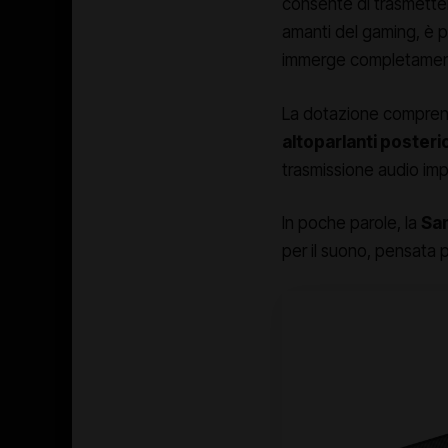
consente di trasmette
amanti del gaming, è 
immerge completamen
La dotazione comprend
altoparlanti posteri
trasmissione audio imp
In poche parole, la
Sa
per il suono, pensata 