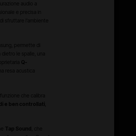
urazione audio a
sionale e precisa in
 di sfruttare l’ambiente
msung, permette di
dietro le spalle, una
oprietaria
Q-
na resa acustica
 funzione che calibra
i e ben controllati
,
one
Tap Sound
, che