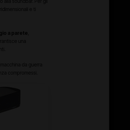
alla soundbar. Per gli
ridimensionali e ti
gio a parete
,
arantisce una
ti.
 macchina da guerra
enza compromessi.