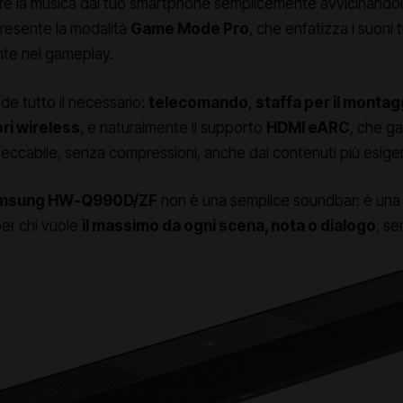
re la musica dal tuo smartphone semplicemente avvicinandolo 
presente la modalità
Game Mode Pro
, che enfatizza i suoni t
te nel gameplay.
e tutto il necessario:
telecomando
,
staffa per il montag
ori wireless
, e naturalmente il supporto
HDMI eARC
, che g
eccabile, senza compressioni, anche dai contenuti più esigen
msung HW-Q990D/ZF
non è una semplice soundbar: è una
per chi vuole
il massimo da ogni scena, nota o dialogo
, s