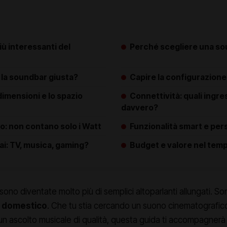
ù interessanti del
Perché scegliere una so
la soundbar giusta?
Capire la configurazione
dimensioni e lo spazio
Connettività: quali ingr
davvero?
o: non contano solo i Watt
Funzionalità smart e per
ai: TV, musica, gaming?
Budget e valore nel tem
ono diventate molto più di semplici altoparlanti allungati. Son
o domestico
. Che tu stia cercando un suono cinematografico
n ascolto musicale di qualità, questa guida ti accompagnerà 