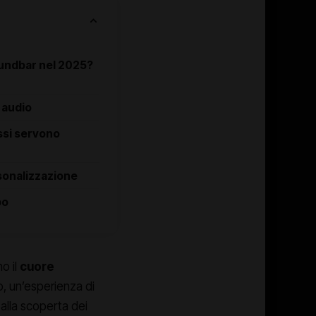
undbar nel 2025?
 audio
essi servono
sonalizzazione
po
o il
cuore
, un’esperienza di
alla scoperta dei