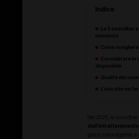
Indice
Le 5 soundbar pi
momento
Come scegliere 
Considerare le 
disponibile
Qualità del suon
L’uso che ne far
Nel 2025, le soundbar s
dell’intratteniment
gioco coinvolgente o u