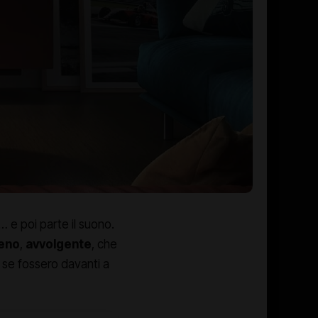
… e poi parte il suono.
eno
,
avvolgente
, che
e se fossero davanti a