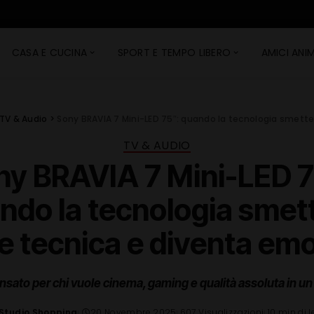
CASA E CUCINA
SPORT E TEMPO LIBERO
AMICI ANIM
TV & Audio
>
Sony BRAVIA 7 Mini-LED 75″: quando la tecnologia smett
TV & AUDIO
ny BRAVIA 7 Mini-LED 7
ndo la tecnologia smett
e tecnica e diventa em
sato per chi vuole cinema, gaming e qualità assoluta in u
Studio Shopping
20 Novembre 2025
607 Visualizzazioni
10 min di l