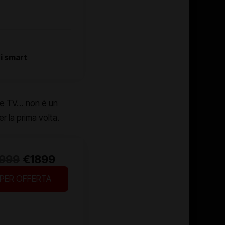
i smart
gle TV… non è un
r la prima volta.
999
€1899
PER OFFERTA