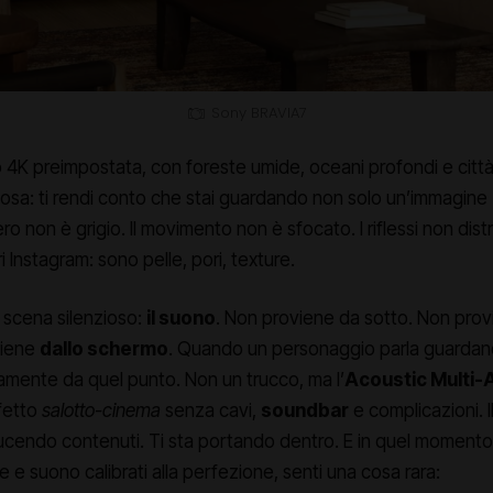
Sony BRAVIA7
4K preimpostata, con foreste umide, oceani profondi e città
osa: ti rendi conto che stai guardando non solo un’immagine
 nero non è grigio. Il movimento non è sfocato. I riflessi non dist
i Instagram: sono pelle, pori, texture.
di scena silenzioso:
il suono
. Non proviene da sotto. Non prov
viene
dallo schermo
. Quando un personaggio parla guardand
ttamente da quel punto. Non un trucco, ma l’
Acoustic Multi-
ffetto
salotto-cinema
senza cavi,
soundbar
e complicazioni. I
cendo contenuti. Ti sta portando dentro. E in quel momento 
ce e suono calibrati alla perfezione, senti una cosa rara: