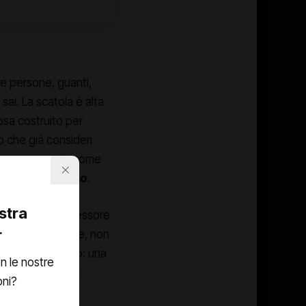
e persone, guanti,
o sai. La scatola è alta
osa costruito per
o che già consideri
to e ogni angolo come
isivo:
lo schermo
.
ostra
 vivere in uno spessore
r
 durante la visione, non
. Non un supporto: una
n le nostre
ne il suo modo di
oni?