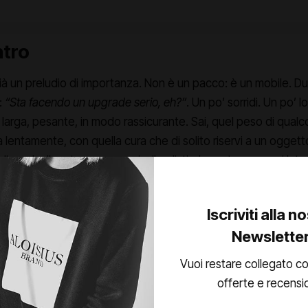
ntro
à un preludio di importanza. Non è un pacco: è un mobile. Du
e:
“Sta facendo un upgrade serio, eh?”
. Un po’ sorridi. Un po’ l
arga, pesante, in modo rassicurante. Sai, quel peso di qualc
a lentamente, con quella cura che di solito riservi a un oggett
i usarlo. Il cartone scorre via, il polistirolo protegge ogni la
 e non tecnologia. E poi arriva il primo momento di contatto v
Iscriviti alla n
ale, come fosse impossibile che tutta quella tecnologia possa
Newslette
 minimo, pulito, elegante, quasi invisibile, studiato per sparire
’è la staffa: solida, modulare, pensata per più posizionamenti
Vuoi restare collegato co
. Puoi tenerla larga, stretta, rialzata, bassa. Sony non ti impo
offerte e recensi
al tuo.