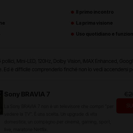
Il primo incontro
one
La prima visione
5
Uso quotidiano e funzion
5 pollici, Mini-LED, 120Hz, Dolby Vision, IMAX Enhanced, Goo
e. Ed è difficile comprenderlo finché non lo vedi accendersi pe
Sony BRAVIA 7
€2
SU
La Sony BRAVIA 7 non è un televisore che compri “per
vedere la TV”. È una scelta. Un upgrade di vita
domestica, un compagno per cinema, gaming, sport,
live, maratone Netflix.