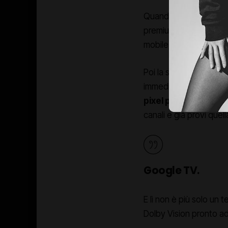
Quando la sollevi, sent
premium, zero flessioni
mobile, collegare i ca
Poi la schermata inizial
immediatamente che 
pixel per pixel
. L’imm
canali e già provi quel
Google TV.
E lì non è più solo un 
Dolby Vision pronto ad a