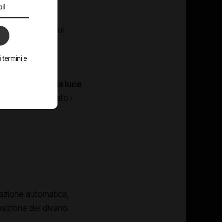
zza, costruzione
isione. Posarla sul
 termini e
ta e capisci
o
,
controllo della luce
no hai configurato i
brazione automatica,
posizione del divano.