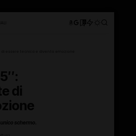
0
ALI
e di essere tecnica e diventa emozione
5″:
e di
ozione
n unico schermo.
ettura