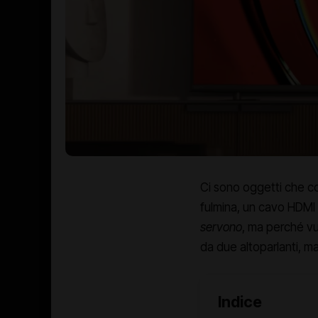
Ci sono oggetti che co
fulmina, un cavo HDMI c
servono
, ma perché vu
da due altoparlanti, m
Indice