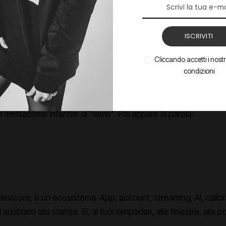
i subito la differenza rispetto ai modelli entry-level: robuste
, nessuna sensazione di plastica fragilina. È una lastra di prec
ISCRIVITI
vi, accenderla… è un momento che ha un ritmo suo.
Cliccando accetti i nostri
e appare: nera, silenziosa, pulita. Il display Mini-LED prende vi
condizioni
questo non è
un pannello luminoso
. È
profondità
,
contrast
agine ti guarda prima ancora che tu la guardi davvero. Nemme
la sensazione infantile di “wow”. Poi appare la parola:
televisore, è un ecosistema. App, account, streaming, AI, cali
dattarsi alla stanza. Sì, ai tuoi lampadari, alle finestre, alla 