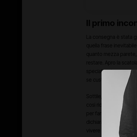
Il primo inco
La consegna è stata gi
quella frase inevitabil
quanto mezza parete, l
restare. Apro la scatol
speciale prima ancora d
se custodisse cristallo
Sottile, quasi innatur
così ridotto. Il bordo è
per farsi notare. Poi c
dichiarazione di design
vivere la TV: si adatta 