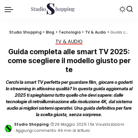
Studio Shopping
>
Blog
>
Tecnologia
>
TV & Audio
>
Guida completa alle smart TV 2025: come scegliere il modello giusto per te
TV & AUDIO
Guida completa alle smart TV 2025:
come scegliere il modello giusto per
te
Cerchi la smart TV perfetta per guardare film, giocare o goderti
lo streaming in altissima qualità? In questa guida aggiornata al
2025 ti spieghiamo tutto quello che devi sapere: dalle
tecnologie di retroilluminazione alla risoluzione 4K, dal sistema
audio ai migliori sistemi operativi. Una guida definitiva per fare
la scelta giusta, senza sorprese.
Studio Shopping
29 Maggio 2025
1.5k Visualizzazioni
Posted
Aggiungi commento
46 min di lettura
by