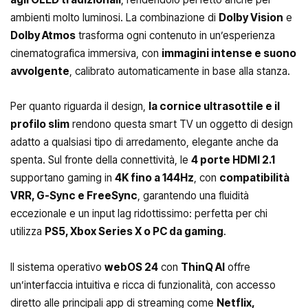
ambienti molto luminosi. La combinazione di
Dolby Vision
e
Dolby Atmos
trasforma ogni contenuto in un’esperienza
cinematografica immersiva, con
immagini intense e suono
avvolgente
, calibrato automaticamente in base alla stanza.
Per quanto riguarda il design,
la cornice ultrasottile e il
profilo slim
rendono questa smart TV un oggetto di design
adatto a qualsiasi tipo di arredamento, elegante anche da
spenta. Sul fronte della connettività, le
4 porte HDMI 2.1
supportano gaming in
4K fino a 144Hz
, con
compatibilità
VRR, G-Sync e FreeSync
, garantendo una fluidità
eccezionale e un input lag ridottissimo: perfetta per chi
utilizza
PS5, Xbox Series X o PC da gaming
.
Il sistema operativo
webOS 24
con
ThinQ AI
offre
un’interfaccia intuitiva e ricca di funzionalità, con accesso
diretto alle principali app di streaming come
Netflix,