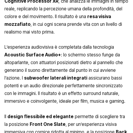
Cognitive Processor XR
, che analizza le immagini in tempo
reale, replicando la percezione umana della profondità, del
colore e del movimento. Il risultato è una
resa visiva
mozzafiato
, in cui ogni scena prende vita con un livello di
realismo mai visto prima.
L’esperienza audiovisiva è completata dalla tecnologia
Acoustic Surface Audio+
: lo schermo stesso funge da
altoparlante, con attuatori posizionati dietro al pannello che
generano il suono direttamente dal punto in cui avviene
l’azione. I
subwoofer laterali integrati
assicurano bassi
potenti e un audio direzionale perfettamente sincronizzato
con le immagini. Il risultato è un effetto surround naturale,
immersivo e coinvolgente, ideale per film, musica e gaming.
Il
design flessibile ed elegante
permette di scegliere tra
la posizione
Front One Slate
, per un’esperienza visiva
immersiva con cornice ridotta al minimo, e la posizione
Back
,