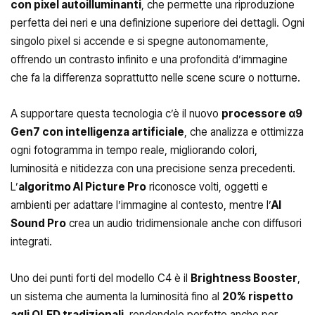
con pixel autoilluminanti
, che permette una riproduzione
perfetta dei neri e una definizione superiore dei dettagli. Ogni
singolo pixel si accende e si spegne autonomamente,
offrendo un contrasto infinito e una profondità d’immagine
che fa la differenza soprattutto nelle scene scure o notturne.
A supportare questa tecnologia c’è il nuovo
processore α9
Gen7 con intelligenza artificiale
, che analizza e ottimizza
ogni fotogramma in tempo reale, migliorando colori,
luminosità e nitidezza con una precisione senza precedenti.
L’
algoritmo AI Picture Pro
riconosce volti, oggetti e
ambienti per adattare l’immagine al contesto, mentre l’
AI
Sound Pro
crea un audio tridimensionale anche con diffusori
integrati.
Uno dei punti forti del modello C4 è il
Brightness Booster
,
un sistema che aumenta la luminosità fino al
20% rispetto
agli OLED tradizionali
, rendendolo perfetto anche per