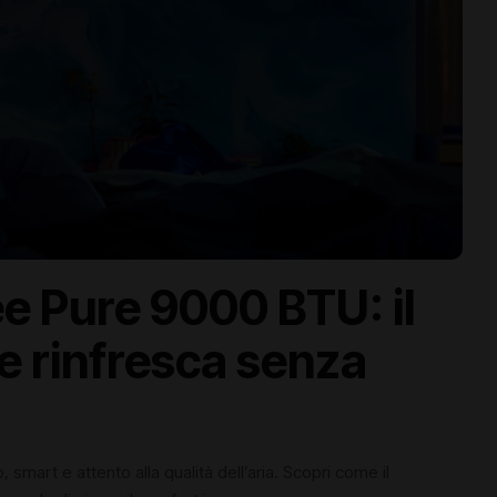
 Pure 9000 BTU: il
e rinfresca senza
 smart e attento alla qualità dell’aria. Scopri come il