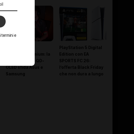
 termini e
AOC entra nel
PlayStation 5 Digital
territorio premium: la
Edition con EA
nuova gamma QD-
SPORTS FC 26:
OLED sfida Asus e
l’offerta Black Friday
Samsung
che non dura a lungo