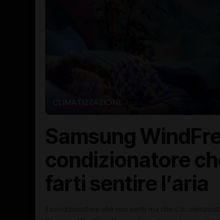
CLIMATIZZAZIONE
Samsung WindFree
condizionatore ch
farti sentire l’aria
Il condizionatore che non senti ma che c’è: silenzioso,