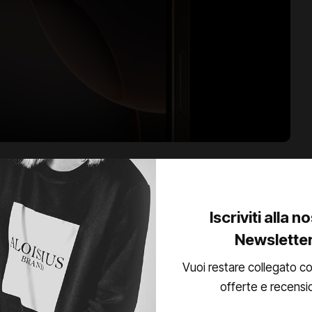
uturo nel palmo della
Iscriviti alla n
Newslette
 più evoluto di sempre: un concentrato di design, potenza e
ia.
Vuoi restare collegato co
offerte e recensi
LEGGI DI PIU’