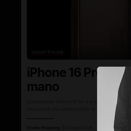
SMARTPHONE
iPhone 16 Pro: Il f
mano
Scopri perché l’iPhone 16 Pro è lo smartphone Apple
innovazione che cambia il modo di vivere la tecnolog
Studio Shopping
2 Giugno 2025
Posted