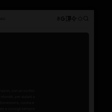
0
ALI
 Amazon, con un occhio
ofonditi, per aiutarti a
r benessere, cucina e
iate e consigli sempre