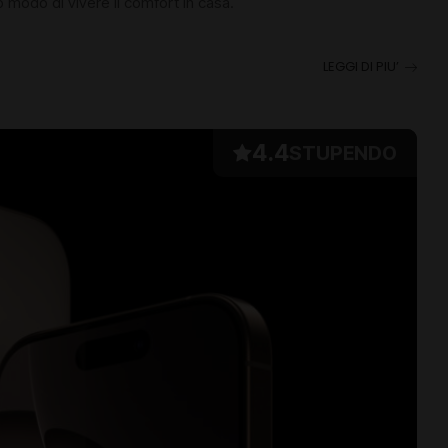
modo di vivere il comfort in casa.
LEGGI DI PIU’
4.4
STUPENDO