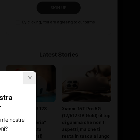
SIGN UP
By clicking, You are agreeing to our terms.
Latest Stories
ostra
r
Meta Quest 3S 128
Xiaomi 15T Pro 5G
GB: la porta
(12/512 GB Gold): il top
n le nostre
d’ingresso “seria”
di gamma che non ti
oni?
alla realtà mista
aspetti, ma che ti
(senza svenarsi)
resta in tasca a lungo