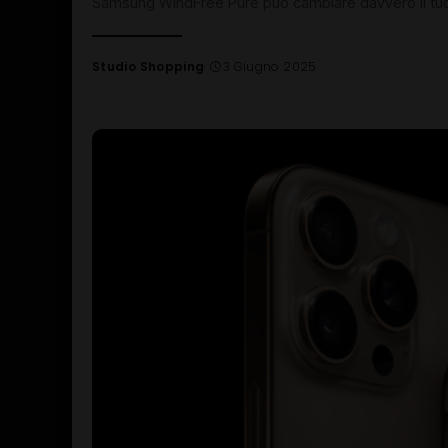
Samsung WindFree Pure può cambiare davvero il tuo 
Studio Shopping
3 Giugno 2025
Posted
by